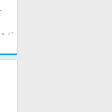
–
nelle ?
!