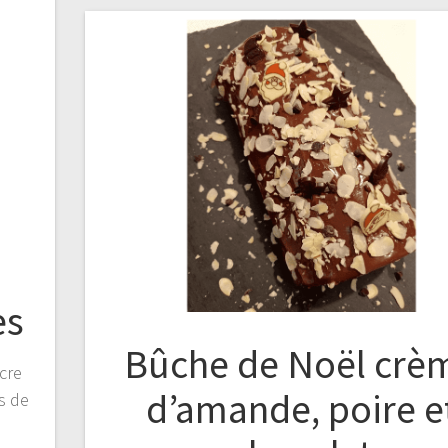
es
Bûche de Noël crè
cre
d’amande, poire e
s de