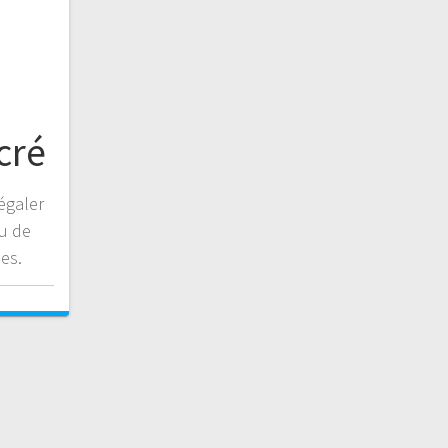
cré
égaler
au de
es.