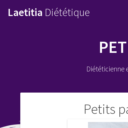
Skip
Laetitia
Diététique
to
content
PET
Diététicienne 
Navigation
Petits 
de