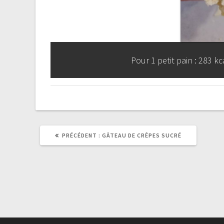
Pour 1 petit pain : 283 kc
ARTICLE
PRÉCÉDENT :
GÂTEAU DE CRÊPES SUCRÉ
PRÉCÉDENT
: